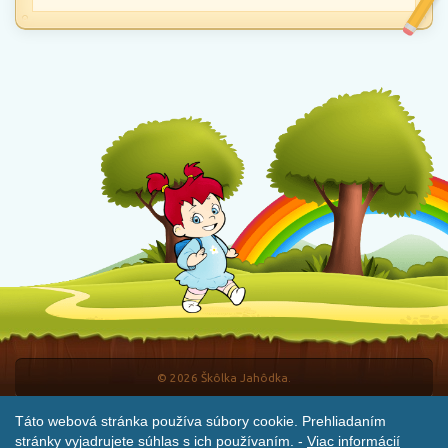
© 2026 Škôlka Jahôdka.
Táto webová stránka používa súbory cookie. Prehliadaním
DevelTip - weby na mieru
stránky vyjadrujete súhlas s ich používaním. -
Viac informácií