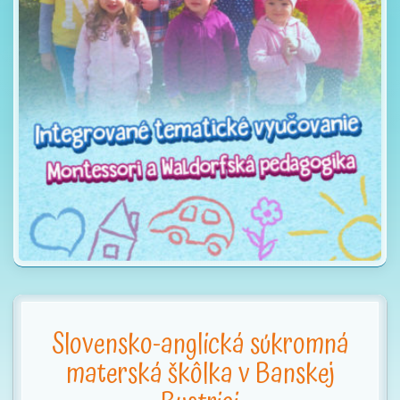
t
i
o
n
Slovensko-anglická súkromná
materská škôlka v Banskej