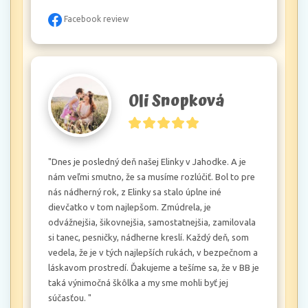
Facebook review
Oli Snopková
"Dnes je posledný deň našej Elinky v Jahodke. A je 
nám veľmi smutno, že sa musíme rozlúčiť. Bol to pre 
nás nádherný rok, z Elinky sa stalo úplne iné 
dievčatko v tom najlepšom. Zmúdrela, je 
odvážnejšia, šikovnejšia, samostatnejšia, zamilovala 
si tanec, pesničky, nádherne kreslí. Každý deň, som 
vedela, že je v tých najlepších rukách, v bezpečnom a 
láskavom prostredí. Ďakujeme a tešíme sa, že v BB je 
taká výnimočná škôlka a my sme mohli byť jej 
súčasťou. "