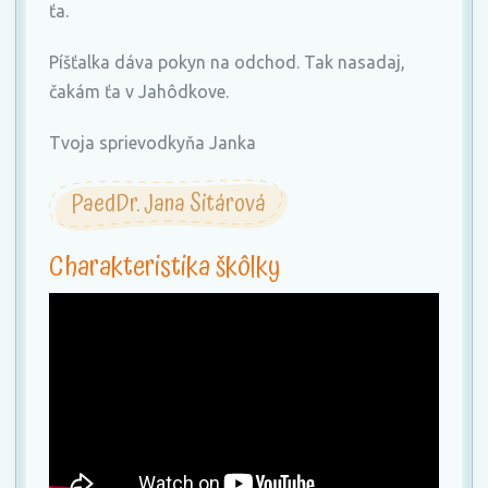
ťa.
Píšťalka dáva pokyn na odchod. Tak nasadaj,
čakám ťa v Jahôdkove.
Tvoja sprievodkyňa Janka
PaedDr. Jana Sitárová
Charakteristika škôlky