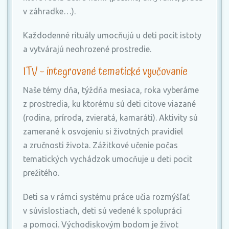
v záhradke…).
Každodenné rituály umocňujú u deti pocit istoty
a vytvárajú neohrozené prostredie.
ITV – integrované tematické vyučovanie
Naše témy dňa, týždňa mesiaca, roka vyberáme
z prostredia, ku ktorému sú deti citove viazané
(rodina, príroda, zvieratá, kamaráti). Aktivity sú
zamerané k osvojeniu si životných pravidiel
a zručnosti života. Zážitkové učenie počas
tematických vychádzok umocňuje u deti pocit
prežitého.
Deti sa v rámci systému práce učia rozmýšľať
v súvislostiach, deti sú vedené k spolupráci
a pomoci. Východiskovým bodom je život