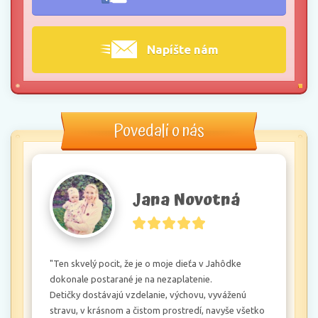
Napíšte nám
Povedali o nás
Jana Novotná
"Ten skvelý pocit, že je o moje dieťa v Jahôdke 
dokonale postarané je na nezaplatenie.

Detičky dostávajú vzdelanie, výchovu, vyváženú 
stravu, v krásnom a čistom prostredí, navyše všetko 