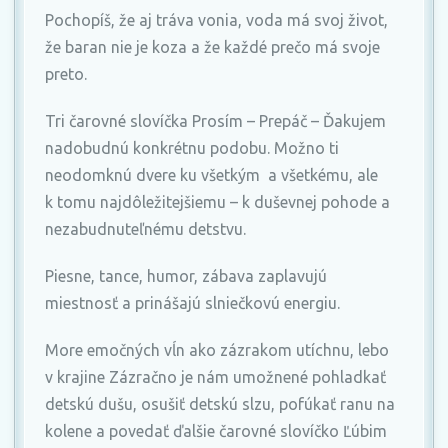
Pochopíš, že aj tráva vonia, voda má svoj život,
že baran nie je koza a že každé prečo má svoje
preto.
Tri čarovné slovíčka Prosím – Prepáč – Ďakujem
nadobudnú konkrétnu podobu. Možno ti
neodomknú dvere ku všetkým a všetkému, ale
k tomu najdôležitejšiemu – k duševnej pohode a
nezabudnuteľnému detstvu.
Piesne, tance, humor, zábava zaplavujú
miestnosť a prinášajú slniečkovú energiu.
More emočných vĺn ako zázrakom utíchnu, lebo
v krajine Zázračno je nám umožnené pohladkať
detskú dušu, osušiť detskú slzu, pofúkať ranu na
kolene a povedať ďalšie čarovné slovíčko Ľúbim