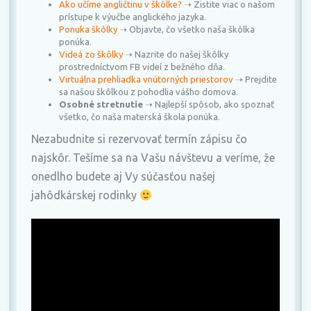
Ako učíme angličtinu v škôlke?
➝ Zistite viac o našom
prístupe k výučbe anglického jazyka.
Ponuka škôlky
➝ Objavte, čo všetko naša škôlka
ponúka.
Videá zo škôlky
➝ Nazrite do našej škôlky
prostredníctvom FB videí z bežného dňa.
Virtuálna prehliadka vnútorných priestorov
➝ Prejdite
sa našou škôlkou z pohodlia vášho domova.
Osobné stretnutie
➝ Najlepší spôsob, ako spoznať
všetko, čo naša materská škola ponúka.
Nezabudnite si rezervovať termín zápisu čo
najskôr. Tešíme sa na Vašu návštevu a veríme, že
onedlho budete aj Vy súčasťou našej
jahôdkárskej rodinky