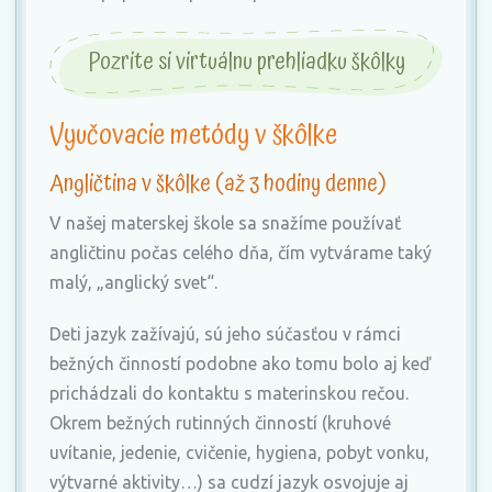
Pozrite si virtuálnu prehliadku škôlky
Vyučovacie metódy v škôlke
Angličtina v škôlke (až 3 hodiny denne)
V našej materskej škole sa snažíme používať
angličtinu počas celého dňa, čím vytvárame taký
malý, „anglický svet“.
Deti jazyk zažívajú, sú jeho súčasťou v rámci
bežných činností podobne ako tomu bolo aj keď
prichádzali do kontaktu s materinskou rečou.
Okrem bežných rutinných činností (kruhové
uvítanie, jedenie, cvičenie, hygiena, pobyt vonku,
výtvarné aktivity…) sa cudzí jazyk osvojuje aj