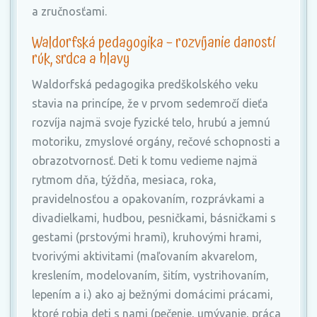
a zručnosťami.
Waldorfská pedagogika – rozvíjanie daností
rúk, srdca a hlavy
Waldorfská pedagogika predškolského veku
stavia na princípe, že v prvom sedemročí dieťa
rozvíja najmä svoje fyzické telo, hrubú a jemnú
motoriku, zmyslové orgány, rečové schopnosti a
obrazotvornosť. Deti k tomu vedieme najmä
rytmom dňa, týždňa, mesiaca, roka,
pravidelnosťou a opakovaním, rozprávkami a
divadielkami, hudbou, pesničkami, básničkami s
gestami (prstovými hrami), kruhovými hrami,
tvorivými aktivitami (maľovaním akvarelom,
kreslením, modelovaním, šitím, vystrihovaním,
lepením a i.) ako aj bežnými domácimi prácami,
ktoré robia deti s nami (pečenie, umývanie, práca