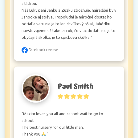
s láskou.

Náš Luky pani Janku a Zuzku zbožňuje, najradšej by v 
Jahôdke aj spával. Popoludní je náročné dostať ho 
odtiaľ a veru nie je to len chvíľkový ošiaľ, Jahôdku 
navštevujeme už takmer rok, čo viac dodať.. nie je to 
obyčajná škôlka, je to špičková škôlka."
Facebook review
Paul Smith
"Maxim loves you all and cannot wait to go to 
school.

The best nursery for our little man. 

Thank you 
 "