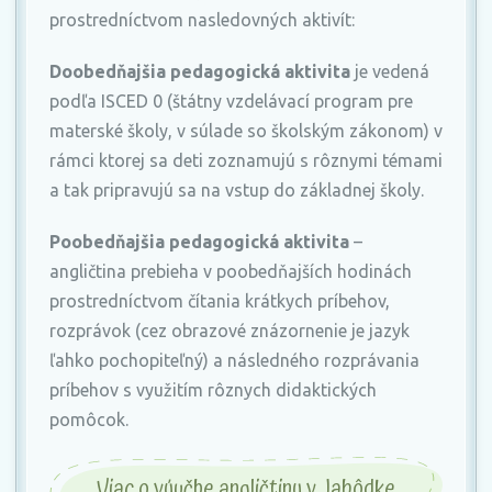
prostredníctvom nasledovných aktivít:
Doobedňajšia pedagogická aktivita
je vedená
podľa ISCED 0 (štátny vzdelávací program pre
materské školy, v súlade so školským zákonom) v
rámci ktorej sa deti zoznamujú s rôznymi témami
a tak pripravujú sa na vstup do základnej školy.
Poobedňajšia pedagogická aktivita
–
angličtina prebieha v poobedňajších hodinách
prostredníctvom čítania krátkych príbehov,
rozprávok (cez obrazové znázornenie je jazyk
ľahko pochopiteľný) a následného rozprávania
príbehov s využitím rôznych didaktických
pomôcok.
Viac o výučbe angličtiny v Jahôdke