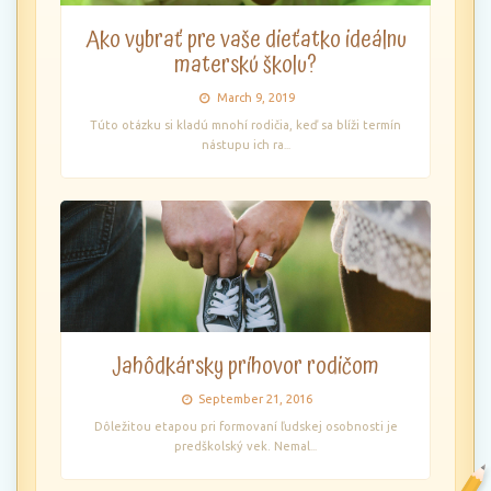
Ako vybrať pre vaše dieťatko ideálnu
materskú školu?
March 9, 2019
Túto otázku si kladú mnohí rodičia, keď sa blíži termín
nástupu ich ra
...
Jahôdkársky príhovor rodičom
September 21, 2016
Dôležitou etapou pri formovaní ľudskej osobnosti je
predškolský vek. Nemal
...