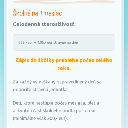
t
i
Školné na 1 mesiac
o
Celodenná starostlivosť:
n
355,- eur + 4,95,- eur stravné na deň
Zápis do škôlky prebieha počas celého
roka.
Za každý vymeškaný ospravedlnený deň sa
odpočíta stravná jednotka.
Deti, ktoré nastúpia počas mesiaca, platia
alikvotnú časť školného podľa počtu dní
(minimálne však 200,- eur).