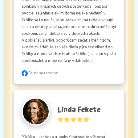
spinkajú v krásnych čistých postieľkach  , papajú 
ovocie, zeleninu a ak im doma nejaká nechutí, v 
škôlke sa to nauča, lebo Janka ich má rada a venuje 
sa im a detičky to cítia, jednoducho- rodičia môžu byť 
spokojní, že ich detičky sú v dobrých rukách.

A pokiaľ sú žiarliví, odporúčam začať s tréningom, 
ako to zvládať, že sa vaše dieťa pýta cez víkend do 
škôlky a doma sa chce hrať na škôlku:) Ja som v práci 
spokojná,lebo moje dieťa je v Jahôdke:)"
Facebook review
Linda Fekete
"Škôlka - Jahôdka u Janky Sitárovej je výborná 