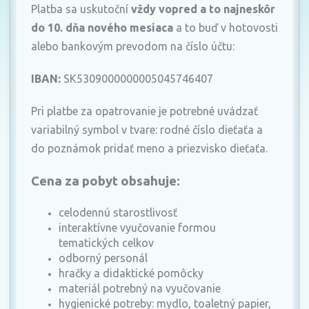
Platba sa uskutoční
vždy vopred a to najneskôr
do 10. dňa nového mesiaca
a to buď v hotovosti
alebo bankovým prevodom na číslo účtu:
IBAN:
SK5309000000005045746407
Pri platbe za opatrovanie je potrebné uvádzať
variabilný symbol v tvare: rodné číslo dieťaťa a
do poznámok pridať meno a priezvisko dieťaťa.
Cena za pobyt obsahuje:
celodennú starostlivosť
interaktívne vyučovanie formou
tematických celkov
odborný personál
hračky a didaktické pomôcky
materiál potrebný na vyučovanie
hygienické potreby: mydlo, toaletný papier,