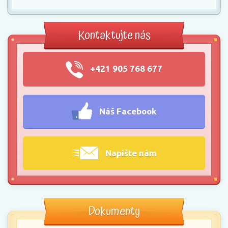
Kontaktujte nás
+421 905 768 677
Náš Facebook
Napíšte nám
Dokumenty