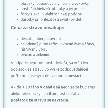
obrúsky, papierové a vlhčené vreckovky
posteľnú bielizeň, uteráky a jej pranie
fotky z akcií v elektronickej podobe
darčeky pri príležitosti sviatkov detí
Cena za stravu obsahuje:
desiatu, obed, olovrant
celodenný pitný režim: ovocné čaje a šťavy,
filtrovanú vodu
ovocie a zeleninu
V prípade neprítomnosti dieťaťa, sa vráti len
poplatok za stravu vo výške zodpovedajúcej
počtu odhlásených dní v danom mesiaci.
Ak
do 7:30 ráno v daný deň
neohlásite buď sms
alebo telefonicky neprítomnosť dieťaťa,
poplatok za stravu sa nevracia.