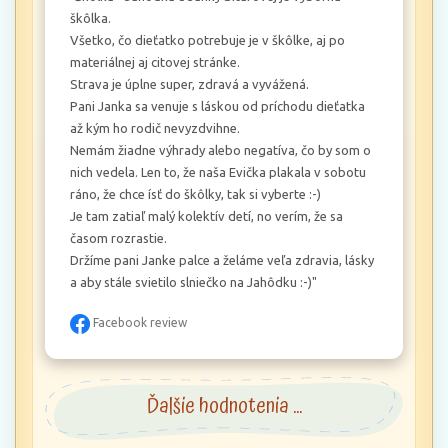
škôlka.

Všetko, čo dieťatko potrebuje je v škôlke, aj po 
materiálnej aj citovej stránke.

Strava je úplne super, zdravá a vyvážená.

Pani Janka sa venuje s láskou od príchodu dieťatka 
až kým ho rodič nevyzdvihne.

Nemám žiadne výhrady alebo negatíva, čo by som o 
nich vedela. Len to, že naša Evička plakala v sobotu 
ráno, že chce ísť do škôlky, tak si vyberte :-)

Je tam zatiaľ malý kolektív detí, no verím, že sa 
časom rozrastie.

Držíme pani Janke palce a želáme veľa zdravia, lásky 
a aby stále svietilo slniečko na Jahôdku :-)"
Facebook review
Ďalšie hodnotenia ...